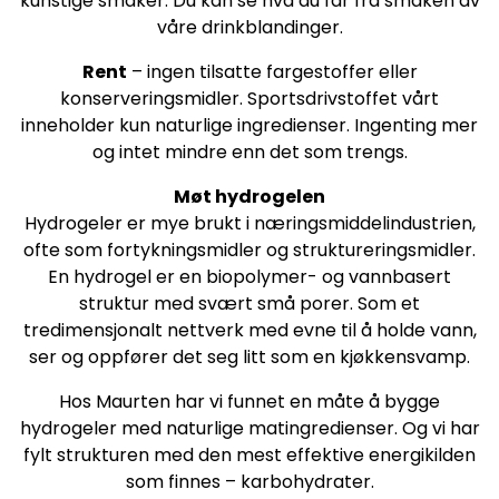
kunstige smaker. Du kan se hva du får fra smaken av
våre drinkblandinger.
Rent
– ​​ingen tilsatte fargestoffer eller
konserveringsmidler. Sportsdrivstoffet vårt
inneholder kun naturlige ingredienser. Ingenting mer
og intet mindre enn det som trengs.
Møt hydrogelen
Hydrogeler er mye brukt i næringsmiddelindustrien,
ofte som fortykningsmidler og struktureringsmidler.
En hydrogel er en biopolymer- og vannbasert
struktur med svært små porer. Som et
tredimensjonalt nettverk med evne til å holde vann,
ser og oppfører det seg litt som en kjøkkensvamp.
Hos Maurten har vi funnet en måte å bygge
hydrogeler med naturlige matingredienser. Og vi har
fylt strukturen med den mest effektive energikilden
som finnes – karbohydrater.