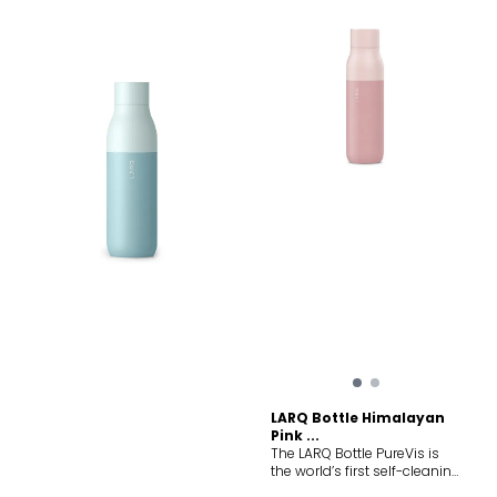
last a lifetime. Dishwasher
anywhere without cramping
Safe Safe to put in the
your style. Weight 0.80 kg
dishwasher and easy to
Height 80.00 mm Length
clean. Fits Filtration Devices
250.00 mm Net weight 0.47
Fits most filtration units for
kg
clean water in a pinch. Fits
Ice Cubes Put ice in your
bottle with ease and enjoy
your frosty beverage
anywhere. Leak-Proof
Guarantee Continuous,
straight shouldered semi-
buttress threads keep the
bottle sealed tight.
Lightweight Engineered to
count for when weight
matters most. Made In the
USA Local goods mean local
jobs and fewer emissions.
Recycled Material Made
from recycled materials so
you can look good and feel
good.
LARQ Bottle Himalayan
Pink ...
The LARQ Bottle PureVis is
the world’s first self-cleaning
water bottle and water