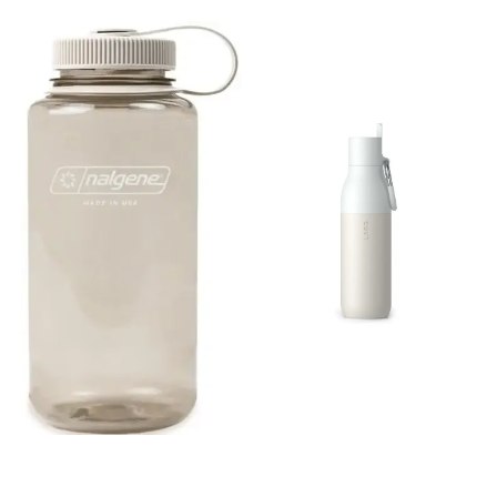
lett å ta med seg. Nyt varm
kaffe i opptil 4 timer eller
iskald drikke i opptil 24 timer
– uansett årstid. Laget av
resirkulert rustfritt stål og helt
oppvaskmaskinsikker, er
denne koppen klar for alt fra
travle hverdager til
avslappede helgeutflukter.
Spesifikasjoner: Laget av
resirkulert 18/8 rustfritt stål
Dobbeltvegget
vakuumisolasjon 100 %
lekkasjesikker og lett å pakke
BPA-fri Praktisk
bærehåndtak Passer i de
fleste koppholdere Tåler
oppvaskmaskin Holder
drikke varm i opptil 4 timer
Holder drikke kald i opptil 5
timer Holder isdrikke kald i
opptil 24 timer