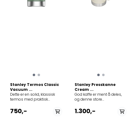
Stanley Termos Classic
Stanley Presskanne
Vacuum ...
Cream ...
Dette er en solid, klassisk
God kaffe er ment å deles,
termos med praktisk
og denne store
skrukork. Termosen rommer
presskannen brygger nok
0,94 liter, og passer fint
for hele gjengen din. Det er
750,-
1.300,-
både på tur, skole og arbeid.
en rustfri stålmaskefilter
Korken er lett å skru på, og er
som holder kaffen i sjakk,
garantert lekkasjefri slik at
slik at du får en kraftig og
du trygt kan ha den i sekken.
smakfull kopp kaffe med
Den medfølgende koppen
minimalt med kaffegrut hver