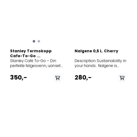
Stanley Termokopp
Nalgene 0,5 L. Cherry
Cafe-To-Go ...
Stanley Café To-Go – Din
Description Sustainability in
perfekte følgesvenn, uansett
your hands. Nalgene is
hvor dagen tar deg Enten du
proud to be the first to
pendler til kontoret eller nyter
market with a new resin
350,-
280,-
en rolig rusletur i naturen, er
powered by next generation
Stanley Café To-Go Travel
recycling technology that
Mug laget for å passe inn i
transforms plastic destined
din livsstil. Denne kompakte
for landfills into high
og stilrene termokoppen
performance BPA/BPS free
kombinerer funksjon og
bottles. Our new
holdbarhet med moderne
Nalgene Sustain product
design og miljøbevisste
line is made from 50%
materialvalg. Med en unik 2-
certified recycled content
delt lokkløsning er den 100 %
further offsetting the use of
lekkasjesikker, samtidig som
fossil fuels and lowering
den er enkel å drikke fra og
greenhouse gas emissions.