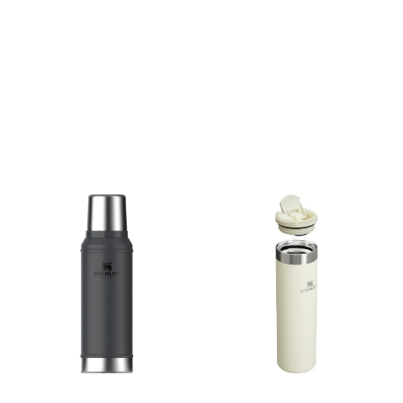
er dobbeltisolert. Termosen
gang. Vakuumisoleringen
holder innholdet varmt eller
holder innholdet varmt til
kaldt i 24 timer. Den tåler
det øyeblikket du er klar til å
oppvaskmaskin. Termosen
fylle opp. Den er robust
er laget i kraftig rustfritt stål,
bygget for utendørsbruk,
og er naturlig BPA- fri.
men så god at du
Volum: 0.94 liter.
sannsynligvis vil bruke den
hjemme. 18/8 stainless steel,
naturlig BPA-fri og kan
vaskes i oppvaskmaskinen.