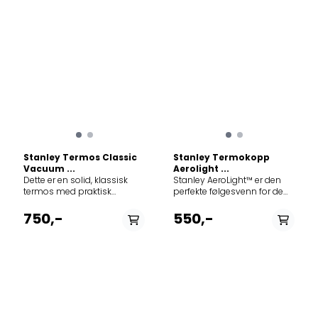
Stanley Termos Classic
Stanley Termokopp
Vacuum ...
Aerolight ...
Dette er en solid, klassisk
Stanley AeroLight™ er den
termos med praktisk
perfekte følgesvenn for de
skrukork. Termosen rommer
som er på farten og ønsker
0,94 liter, og passer fint
en pålitelig, lett og
750,-
550,-
både på tur, skole og arbeid.
lekkasjesikker termokopp.
Korken er lett å skru på, og er
AeroLight™ er bygget med
garantert lekkasjefri slik at
fjærlett teknologi, og veier en
du trygt kan ha den i sekken.
tredjedel mindre enn våre
Den medfølgende koppen
vanlige termokopper i
er dobbeltisolert. Termosen
rustfritt stål. Denne slanke,
holder innholdet varmt eller
allsidige og lekkasjesikre
kaldt i 24 timer. Den tåler
koppen vil passe godt til
oppvaskmaskin. Termosen
deg som pendler – om det