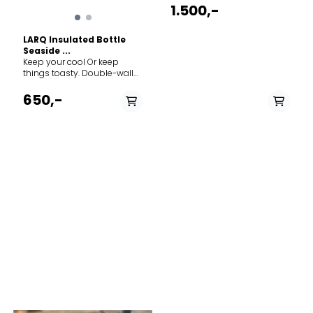
purification system. It uses
1.500,-
UV-C LED light to eliminate
up to 99.9999% of bio-
LARQ Insulated Bottle
contaminants from your
Seaside ...
water and bottle. *For water
Keep your cool Or keep
purification without the
things toasty. Double-wall
weight, shop our single-wall
vacuum insulation keeps
non-insulated LARQ Bottle
your water cold for 24 hours
Movement PureVis. Pure
650,-
or hot for 12. Food-grade
water in 60 seconds Self-
stainless steel. Made with
cleaning 24 hours cold and
premium 18/8 stainless
12 hours hot Weight 0.65 kg
steel that is BPA-free, non-
Height 79.00 mm Length
toxic, and longer-lasting to
282.00 mm Net weight 0.38
keep you hydrated on all
kg
your future adventures.
Award-winning design.
Two-toned design with a
luxurious semi-matte finish
makes it worthy of
accompanying you
anywhere without cramping
your style. Dishwasher safe.
We’ve got you covered
because no one needs
more dishes to do. Weight
0.80 kg Height 115.00 mm
Length 306.00 mm Net