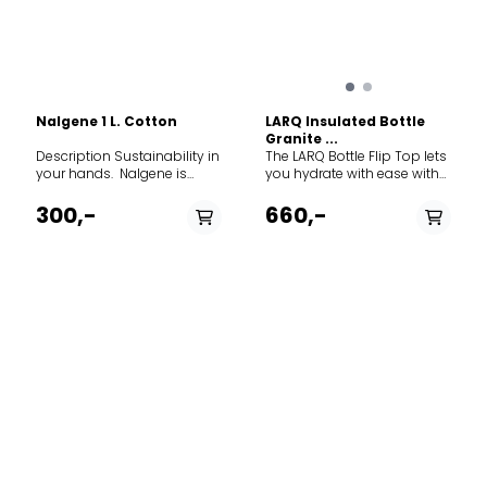
Nalgene 1 L. Cotton
LARQ Insulated Bottle
Granite ...
Description Sustainability in
The LARQ Bottle Flip Top lets
your hands. Nalgene is
you hydrate with ease with
proud to be the first to
our one-handed flip top
market with a new resin
straw and carabiner loop.
300,-
660,-
powered by next generation
Just flip, sip, and adventure
recycling technology that
on. One-handed flip top
transforms plastic destined
straw for seamless sips on
for landfills into high
the go. Keep your cool.
performance BPA/BPS free
Double-wall vacuum
bottles. Our new
insulation keeps your water
Nalgene Sustain product
cold for up to 24 hours.
line is made from 50%
Loop it and go. Silicone-
certified recycled content
coated detachable
further offsetting the use of
carabiner makes on-the-go
fossil fuels and lowering
hydration that much easier.
greenhouse gas emissions.
Award-winning design.
BPA/BPS Free So you can
Two-toned design with a
drink water that's safe and
luxurious semi-matte finish
tastes great. Built to Last Our
makes it worthy of
durable goods are made to
accompanying you