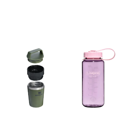
er laget i kraftig rustfritt stål,
er i bilen, på bussen, eller
og er naturlig BPA- fri.
sykkelen. Fyll den med din
Volum: 0.94 liter.
favoritt varme eller kalde
drikke, og vær på vei.
Egenskaper: - 18/8 rustfritt
stål, BPA-fri - Dobbeltveggs
vakuumisolering -
Lekkasjesikker - Låsbart,
drikkbar lokk - Passer i
bilens koppholder - Kan
vaskes i oppvaskmaskin