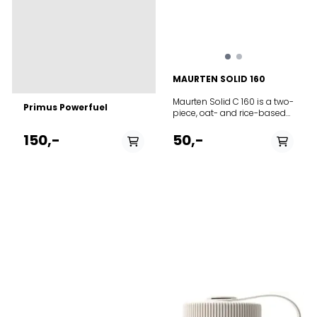
MAURTEN SOLID 160
Maurten Solid C 160 is a two-
Primus Powerfuel
piece, oat- and rice-based
chewable fuel with cocoa —
1 pack, 2 mini-bars. 40
150,-
50,-
grams of carbohydrates
split into equal 20-gram
servings for optimized
fueling. Your go-to fuel —
fast, light, low-fiber, and
carbohydrate-rich. Solid C
160 is Maurten’s bar — a go-
to fuel source for the in-
between moments. The
daily transitions — on the
way to the pool, the track,
the race, the trail-side break,
or when heading home
from training. Fueling made
easy. ’C’ means cocoa. It’s
a flavour reset. A variation to