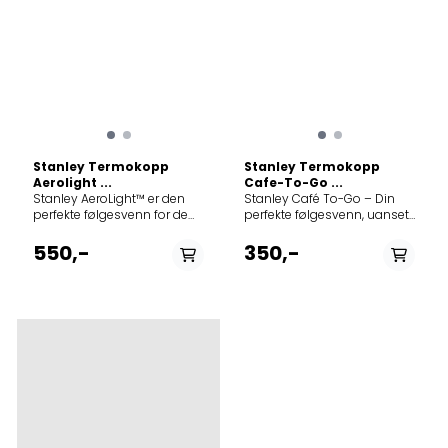
Stanley Termokopp
Stanley Termokopp
Aerolight ...
Cafe-To-Go ...
Stanley AeroLight™ er den
Stanley Café To-Go – Din
perfekte følgesvenn for de
perfekte følgesvenn, uansett
som er på farten og ønsker
hvor dagen tar deg Enten du
en pålitelig, lett og
pendler til kontoret eller nyter
550,-
350,-
lekkasjesikker termokopp.
en rolig rusletur i naturen, er
AeroLight™ er bygget med
Stanley Café To-Go Travel
fjærlett teknologi, og veier en
Mug laget for å passe inn i
tredjedel mindre enn våre
din livsstil. Denne kompakte
vanlige termokopper i
og stilrene termokoppen
rustfritt stål. Denne slanke,
kombinerer funksjon og
allsidige og lekkasjesikre
holdbarhet med moderne
koppen vil passe godt til
design og miljøbevisste
deg som pendler – om det
materialvalg. Med en unik 2-
er i bilen, på bussen, eller
delt lokkløsning er den 100 %
sykkelen. Fyll den med din
lekkasjesikker, samtidig som
favoritt varme eller kalde
den er enkel å drikke fra og