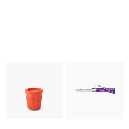
er stablebare, også med
unique integrated pot and
gassboks og brenner. I
the multi-functional pot
tillegg til å være ultralette har
supports. In ‘system mode’,
de målindikator, lokk og
a ring stand supports the
håndtak. Husk at produkter i
integrated Switch pot. Its
titanmateriale er best egnet
patent-pending
for vannkoking, ikke
hemispherical bottom is
gryteretter og steking.
engulfed evenly by the
Volumindikator på innsiden
flame, heating quickly and
og gummiert håndtak.
evenly. As an everything-
Passer på utsiden av 900
included solo system with a
mL kjelen. Vekt 153 gram
built-in piezo ignitor and
Volum 1400 mL Dimensjon
cup, it’s lightweight and
13,8 x 13 mm
compact. With a simple flip
of the pot supports, this
solo cook system instantly
becomes an adaptable
stove that can serve more
campers or become a
gourmet chef’s backcountry
kitchen; no accessories
needed. In ‘multi-pot mode’,
the Switch can
accommodate a variety of
cookware from larger pots
to boil pasta for a group to
non-stick skillets for your
morning eggs. Very few