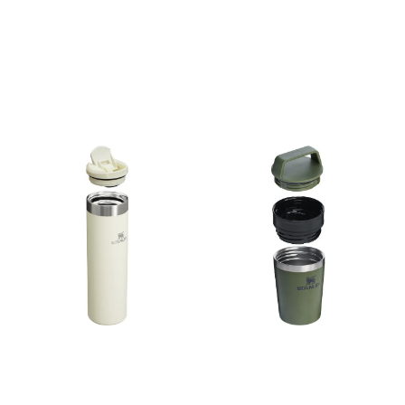
er laget i kraftig rustfritt stål,
24,5 x 16 x 5,3cm
og er naturlig BPA- fri.
Volum: 0.94 liter.