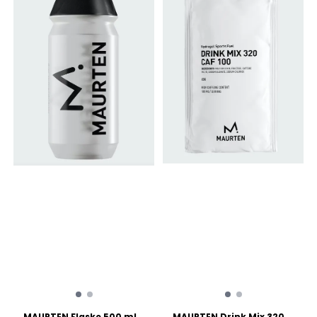
vekten gjør at brenneren kan
cabinet when you’re done
brukes enten separat på
Weight: 230g Dimensions:
korte turere eller som en
87 H x 87 W x 146 L mm
nødbrennere på lengre turer.
Details: 18/8 Stainless
Gass må kjøpes separat.
Steel, BPA-free Double-wall
Vekt: 73 gram Trykkragulator
vacuum insulation
Koker 1L vann på 3minutter
Dishwasher safe Stacks
og 30sekunder Kompakt
infinitely
pakkform i egen beholder
MAURTEN Flaske 500 ml.
MAURTEN Drink Mix 320