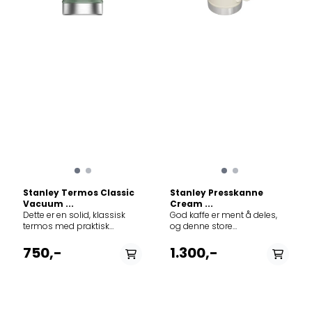
Stanley Termos Classic
Stanley Presskanne
Vacuum ...
Cream ...
Dette er en solid, klassisk
God kaffe er ment å deles,
termos med praktisk
og denne store
skrukork. Termosen rommer
presskannen brygger nok
0,94 liter, og passer fint
for hele gjengen din. Det er
750,-
1.300,-
både på tur, skole og arbeid.
en rustfri stålmaskefilter
Korken er lett å skru på, og er
som holder kaffen i sjakk,
garantert lekkasjefri slik at
slik at du får en kraftig og
du trygt kan ha den i sekken.
smakfull kopp kaffe med
Den medfølgende koppen
minimalt med kaffegrut hver