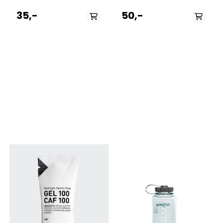
mye energi - er dette
syklistene og triatletene i
produktet for deg. En
verden. 80g karbohydrater
35,-
50,-
porsjon inneholder 40 gram
per porsjon (500 ml). Kan
karbohydrater (500 ml).
brukes før, under og/eller
Bruk den før, under og/eller
etter aktivitet. Eske med 14
etter aktivitet. Eske med 18
porsjoner. Passer for
porsjoner. Passer for
vegetarianere og veganere.
vegetarianere og veganere.
Drink Mix 320 er bygget på
Drink Mix 160 er bygget på
Hydrogel-teknologi. Når det
Hydrogel-teknologi. Når du
blandes med vann, har du
blander det med vann, får
en flytende karbohydrat
du en flytende sportsdrikk
sportsdrikk som inneholder
som inneholder en høy
en høy konsentrasjon av
konsentrasjon av
maltodekstrin og fruktose.
maltodekstrin og fruktose.
Sportsdrikken omdannes
Sportsdrikken omdannes
øyeblikkelig til hydrogel i
øyeblikkelig til hydrogel i
surheten i magen.
surheten i magen.
Hydrogelen muliggjør en
Hydrogelen muliggjør en
jevn transport av drikken
jevn transport av drikken
gjennom magen til tarmen
gjennom magen til tarmen
hvor vannet, saltet og
hvor vannet, saltet og
karbohydratene absorberes.
karbohydratene absorberes.
INGREDIENSER ETTER
Studier har vist at kroppen
FORHOLD Maltodekstrin
vår kan bruke opptil 90
Fruktose Pektin
gram karbohydrater i timen.
Natriumalginat
One Drink Mix 160 pose,
Natriumklorid
blandet med 500 ml vann –