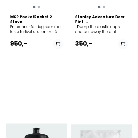
MSR PocketRocket 2
Stanley Adventure Beer
Stove
Pint ...
En brenner for deg som skal
Dump the plastic cups
teste turlivet eller ønsker å
and put away the pint
koke ettermiddagskaffen på
glasses — neither are made
det lokale utsiktspunktet.
to survive the great
950,-
350,-
MSR Pocket Rocket 2 er en
outdoors anyway. Our
toppmontert gassbrenner
vacuum insulated Stainless
fra MSR. Denne lille
Steel Adventure Beer Pint is
brenneren veier kun 73
supremely durable, so it
gram, og er blant de minste
won’t break, shatter, or rust.
brennerene på markedet.
To keep your beer tasty, fizzy
Brenneren pakker kompakt
and cold for up to 4 hours,
ned i en praktisk
the Stanley Beer Pint can
oppbevaringsboks som
store up to 1 Pint / 0.47L of
passer godt ned i både
your favourite beverage,
større og mindre kjeler.
making this ideal for any
Pocket Rocket 2 koker 1 liter
picnic, hike or camping trip.
vann på 3minutter og 30
It doubles as an excellent
sekunder. Brenneren
travel cup to hold tea,
kommer med trykkregulator
Glühwein or soup, and
slik at du får fullt trykk ut av
keeps them hot for up to 45
gassen uavhengig av hvor
minutes. You can stack
mye gass som er igjen i
them neatly in your
gassboksen. Den lave
camping kit or kitchen