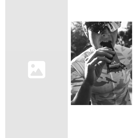
drikke, og vær på vei.
lett å ta med seg. Nyt varm
Egenskaper: - 18/8 rustfritt
kaffe i opptil 4 timer eller
stål, BPA-fri - Dobbeltveggs
iskald drikke i opptil 24 timer
vakuumisolering -
– uansett årstid. Laget av
Lekkasjesikker - Låsbart,
resirkulert rustfritt stål og helt
drikkbar lokk - Passer i
oppvaskmaskinsikker, er
bilens koppholder - Kan
denne koppen klar for alt fra
vaskes i oppvaskmaskin
travle hverdager til
avslappede helgeutflukter.
Spesifikasjoner: Laget av
resirkulert 18/8 rustfritt stål
Dobbeltvegget
vakuumisolasjon 100 %
lekkasjesikker og lett å pakke
BPA-fri Praktisk
bærehåndtak Passer i de
fleste koppholdere Tåler
oppvaskmaskin Holder
drikke varm i opptil 4 timer
Holder drikke kald i opptil 5
timer Holder isdrikke kald i
opptil 24 timer