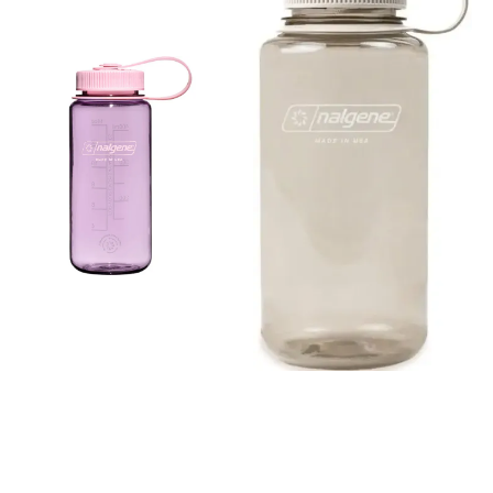
break up endurance fueling.
All part of the plan. Solid
contains 40 grams of
carbohydrates, the same as
Gel 160 and Drink Mix 160.
Whichever fuel mode you
choose, measuring your
energy is simple. It’s
Maurten’s modular fueling
system, making it easier for
athletes to calculate their
carbohydrate consumption
during training and racing.
Break it down. A Solid
wrapper encapsulates 2
mini-bars — 20 grams of
carbohydrates in each. Eat it
all or save half for later.
Break down your training.
Break down your race. Break
down your fuel. Solid C 160
Gluten-free Oats Fructose-
Glucose Syrup Maltodextrin
Sugar Rice flour Sunflower
Oil Fat Reduced Cocoa Rice
Bran Salt Emulsifier
(Lecithin) Rice extract MAY
CONTAIN TRACES OF: MILK /