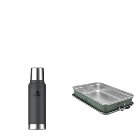
er dobbeltisolert. Termosen
gang. Vakuumisoleringen
holder innholdet varmt eller
holder innholdet varmt til
kaldt i 24 timer. Den tåler
det øyeblikket du er klar til å
oppvaskmaskin. Termosen
fylle opp. Den er robust
er laget i kraftig rustfritt stål,
bygget for utendørsbruk,
og er naturlig BPA- fri.
men så god at du
Volum: 0.94 liter.
sannsynligvis vil bruke den
hjemme. 18/8 stainless steel,
naturlig BPA-fri og kan
vaskes i oppvaskmaskinen.