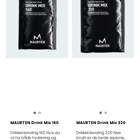
karbohydratene absorberes.
INGREDIENSER ETTER
FORHOLD Maltodekstrin
Fruktose Koffein Pektin
Natriumalginat
Natriumklorid
MAURTEN Drink Mix 160
MAURTEN Drink Mix 320
Drikkeblanding 160 Hvis du
Drikkeblanding 320 Mye
vil ha både hydrering og
brukt av de beste løperne,