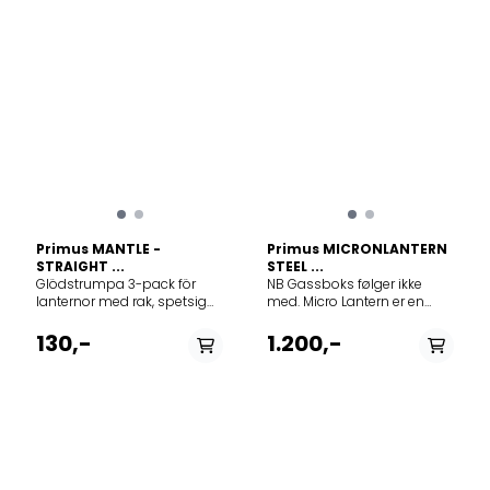
Primus MANTLE -
Primus MICRONLANTERN
STRAIGHT ...
STEEL ...
Glödstrumpa 3-pack för
NB Gassboks følger ikke
lanternor med rak, spetsig
med. Micro Lantern er en
brännare: Mimer, Micron,
kompakt, lett og slitesterk
Easy Light och Tor Jr.
lampe som sprer lys og
130,-
1.200,-
varme til alle aktiviteter som
krever lav vekt, liten størrelse
og god holdbarhet. Denne
kommer med rustfritt stål.
Den rustfrie kurven er
støtsikker. Mer om Primus
Micron Lantern Steel Mesh
Gasslykt Micro Lantern er en