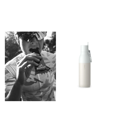
stoves in this class,
temperatures and heat
Hardness 55-57 HRC.
provides good fuel
transfer, enjoying a drink is
European origin. The
efficiency, even in cold
safe and seamless. The
stainless steel used in
conditions and higher
Passage Cup also features
OPINEL blades is a grade
altitudes, and improves
an easy-sipping silicone lid
optimized to guarantee
flame control for more
for functionality. 355ml
both high corrosion
precise cooking for delicate
volume capacity Easy
resistance and high
foods like eggs.
sipping silicone lid that
mechanical performance.
Lightweight: Complete
folds inside the mug for
The blade offers excellent
system weighs 13.8 oz (392
compact packing Cool Grip,
sharpness and high
g); stove weighs just 4.1 oz
fluted ribbed walls for
resistance to abrasion
(117 g). Efficient
increased protection from
(wear) which allows it to
Hemispherical
hot or cold, for a more
withstand regular contact
Design: Patent-pending
comfortable grip Graded
with hard materials, such as
rounded Switch pot bottom
volumetric scale for easy
ceramics, before requiring
heats faster and more
measurement Stacks
re-sharpening. Stainless
evenly than a traditional
perfectly with other Passage
steel has the advantage of
flat-bottom pot, boiling 0.5L
Cups, and nests within
requiring no special
of water in 2 minutes and 30
Passage Bowls and Frontier
maintenance under
seconds. Stable Pot
Pots BEST USE
ordinary conditions of use,
Support: Ring stand for
Backpacking, Camping,
unlike carbon steel.
integrated pot to rest on
Overland, Hiking EASY TO
Nevertheless, it can meet its
makes placing the pot on
CLEAN Yes MATERIAL(S) BPA
limits when it is put in
the stove easy and intuitive.
Free Food-grade material
prolonged contact with an
Easy to Light: Built-in piezo
SPECIAL Dishwasher &
aggressive environment
ignitor makes lighting the
Microwave Safe DEPTH 9.8
(acid, salt water, detergent
stove simple and fast.
cm DIAMETER8.9 cm
...). Yatagan blade The
Compact Nesting: All
VOLUME355 ml WEIGHT74 g
classic Opinel blade has