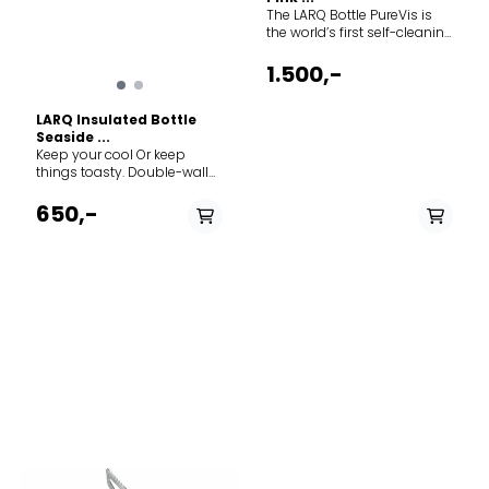
Oil Fat Reduced Cocoa Rice
The LARQ Bottle PureVis is
Bran Salt Emulsifier
the world’s first self-cleaning
(Lecithin) Rice extract MAY
water bottle and water
CONTAIN TRACES OF: MILK /
purification system. It uses
1.500,-
SOY / GLUTEN / NUTS /
UV-C LED light to eliminate
PEANUTS / SESAME
up to 99.9999% of bio-
LARQ Insulated Bottle
contaminants from your
Seaside ...
water and bottle. *For water
Keep your cool Or keep
purification without the
things toasty. Double-wall
weight, shop our single-wall
vacuum insulation keeps
non-insulated LARQ Bottle
your water cold for 24 hours
Movement PureVis. Pure
650,-
or hot for 12. Food-grade
water in 60 seconds Self-
stainless steel. Made with
cleaning 24 hours cold and
premium 18/8 stainless
12 hours hot Weight 0.65 kg
steel that is BPA-free, non-
Height 79.00 mm Length
toxic, and longer-lasting to
282.00 mm Net weight 0.38
keep you hydrated on all
kg
your future adventures.
Award-winning design.
Two-toned design with a
luxurious semi-matte finish
makes it worthy of
accompanying you
anywhere without cramping
your style. Dishwasher safe.
We’ve got you covered
because no one needs