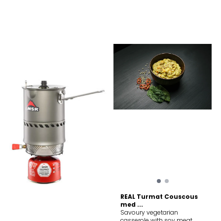
kompakt, lett og slitesterk
lampe som sprer lys og
varme til alle aktiviteter som
krever lav vekt, liten størrelse
og holdbarhet. Denne
kommer med rustfritt stål.
Den rustfrie kurven er
støtsikker. Intensiteten er
trinnløs justerbar opp til 235
lumen. Tenningssystem
Easy Trigger gjør tenningen
av lampen rask og enkel.
Den patenterte brenneren
gjør at lampen brenner
nesten lydløst og med lavt
gassforbruk. Lampe med
stålkurv leveres med
nylonbagg. Egenskaper for
Primus Micron Lantern Steel
Mesh Gasslykt Vekt 124g
Lysstyrke 235 lumens
Piezotenner
REAL Turmat Couscous
med ...
Savoury vegetarian
casserole with soy meat