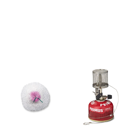
will keep your meal options
wide open. Superior
Performance: Stainless steel
with aluminum bottom disc
for superior efficiency and
heat distribution
Compact: Folding/removable
handle; nests inside Alpine
3L Pot Weight (Metric): 0.32
kg Diameter (Standard): 7.7
in Diameter (Metric): 19.6 cm
Height (Standard): 1.9 in
Height (Metric): 4.8 cm
Material(s): Stainless Steel
Country of Origin: Made in
Thailand Width (Metric): 19.8
cm Width (Standard): 7.8 in