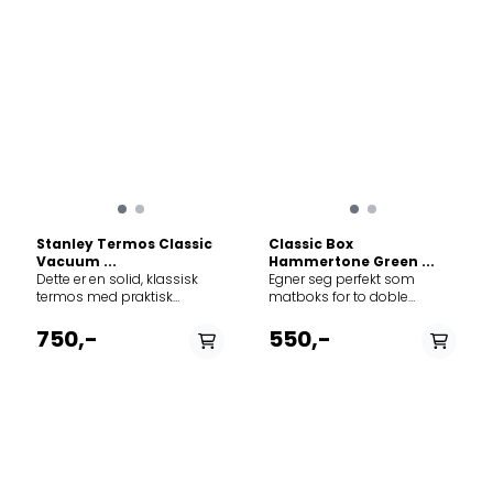
Stanley Termos Classic
Classic Box
Vacuum ...
Hammertone Green ...
Dette er en solid, klassisk
Egner seg perfekt som
termos med praktisk
matboks for to doble
skrukork. Termosen rommer
brødskiver eller som en
0,94 liter, og passer fint
enkel boks som kan brukes
750,-
550,-
både på tur, skole og arbeid.
til annen mat eller
Korken er lett å skru på, og er
oppbevaring av mindre
garantert lekkasjefri slik at
gjenstander hjemme eller
du trygt kan ha den i sekken.
på tur. Tidløs design i
Den medfølgende koppen
klassisk Stanley utførelse.
er dobbeltisolert. Termosen
Låsemekanisme på begge
holder innholdet varmt eller
sider for sikker lukking. Laget
kaldt i 24 timer. Den tåler
av rustfritt stål. Kan vaskes i
oppvaskmaskin. Termosen
oppvaskmaskin. BPA-fri.