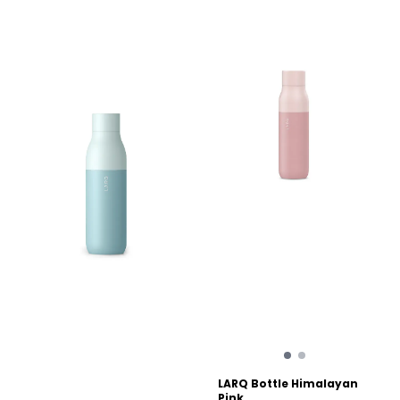
or when heading home
Two-toned design with a
from training. Fueling made
luxurious semi-matte finish
easy. ’C’ means cocoa. It’s
makes it worthy of
a flavour reset. A variation to
accompanying you
break up endurance fueling.
anywhere without cramping
All part of the plan. Solid
your style. Weight 0.80 kg
contains 40 grams of
Height 80.00 mm Length
carbohydrates, the same as
250.00 mm Net weight 0.47
Gel 160 and Drink Mix 160.
kg
Whichever fuel mode you
choose, measuring your
energy is simple. It’s
Maurten’s modular fueling
system, making it easier for
athletes to calculate their
carbohydrate consumption
during training and racing.
Break it down. A Solid
wrapper encapsulates 2
mini-bars — 20 grams of
carbohydrates in each. Eat it
all or save half for later.
Break down your training.
Break down your race. Break
down your fuel. Solid C 160
Gluten-free Oats Fructose-
Glucose Syrup Maltodextrin
LARQ Bottle Himalayan
Sugar Rice flour Sunflower
Pink ...