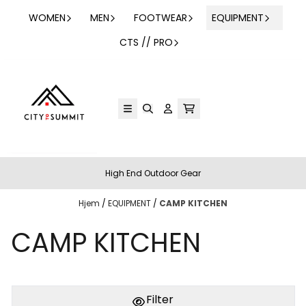
Hopp til innhold
WOMEN
MEN
FOOTWEAR
EQUIPMENT
CTS // PRO
High End Outdoor Gear
Hjem
/
EQUIPMENT
/
CAMP KITCHEN
CAMP KITCHEN
Filter