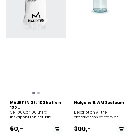
inneholder 40 gram
karbohydrater.
INGREDIENSER ETTER
FORHOLD Maltodekstrin
Fruktose Pektin
Natriumalginat
Natriumklorid
MAURTEN GEL 100 koffein
Nalgene 1L WM Seafoam
100 ...
Gel 100 Caf 100 Energi
Description All the
innkapslet i en naturlig
effectiveness of the wide
hydrogel. Hver porsjon
mouth bottle with a
inneholder 100 mg koffein
narrower opening for
60,-
300,-
og gir 25 gram
controlled hydration. The