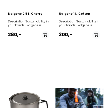
SOY / GLUTEN / NUTS /
PEANUTS / SESAME
Nalgene 0,5 L. Cherry
Nalgene 1 L. Cotton
Description Sustainability in
Description Sustainability in
your hands. Nalgene is
your hands. Nalgene is
proud to be the first to
proud to be the first to
market with a new resin
market with a new resin
280,-
300,-
powered by next generation
powered by next generation
recycling technology that
recycling technology that
transforms plastic destined
transforms plastic destined
for landfills into high
for landfills into high
performance BPA/BPS free
performance BPA/BPS free
bottles. Our new
bottles. Our new
Nalgene Sustain product
Nalgene Sustain product
line is made from 50%
line is made from 50%
certified recycled content
certified recycled content
further offsetting the use of
further offsetting the use of
fossil fuels and lowering
fossil fuels and lowering
greenhouse gas emissions.
greenhouse gas emissions.
BPA/BPS Free So you can
drink water that's safe and
tastes great. Built to Last Our
durable goods are made to
last a lifetime. Dishwasher
Safe Safe to put in the
dishwasher and easy to