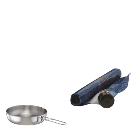
karbohydrater. Bygget med
specially designed lip is
syv ingredienser – ingen
ideal for keeping the flow,
tilsatte fargestoffer,
without the stress of a mess.
konserveringsmidler eller
Tough and guaranteed for
smaksstoffer. GEL 100 CAF
life, the narrow mouth is
100 inneholder 100 mg
ready for whatever’s in store.
koffein – det tilsvarer 1,5
Description All the
espresso – eller en kopp
effectiveness of the wide
traktet kaffe. Det er mye
mouth bottle with a
sammenlignet med mange
narrower opening for
av de tradisjonelle gelene
controlled hydration. The
der ute. Den leverer 25 gram
specially designed lip is
karbohydrater gjennom en
ideal for keeping the flow,
unik blanding av fruktose og
without the stress of a mess.
glukose (forhold på 0,8:1).
Tough and guaranteed for
Den har et høyt vekt/energi-
life, the narrow mouth is
forhold og inneholder ingen
ready for whatever’s in store.
tilsatte smaker,
Features - BPA/BPS Free So
konserveringsmidler eller
you can drink water that's
fargestoffer. Akkurat som
safe and tastes great. - Built
alle produktene våre, er den
to Last Our durable goods
veganervennlig. Bruk GEL
are made to last a lifetime. -
100 CAF 100 alene under
Dishwasher Safe Safe to put
kortere varighet, eller
in the dishwasher and easy
kombiner den med andre
to clean. - Leak-Proof
Maurten-produkter for å
Guarantee Continuous,
sikre at du har nok
straight shouldered semi-
karbohydrater gjennom hele
buttress threads keep the