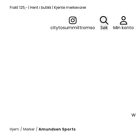
Hopp til innhold
Frakt 125,- | Hent i butikk | Kjente merkevarer
citytosummittromso
Søk
Min konto
W
Hjem
/
Merker
/
Amundsen Sports