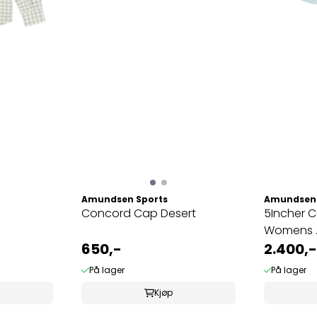
Amundsen Sports
Amundsen 
Concord Cap Desert
5Incher 
Womens ..
650,-
2.400,-
På lager
På lager
Kjøp