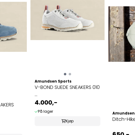
Amundsen Sports
V-BOND SUEDE SNEAKERS 010
...
4.000,-
EAKERS
På lager
Amundsen 
Ditch-Hik
Kjøp
650,-