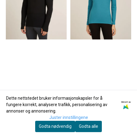
Dette nettstedet bruker informasjonskapsler for å
Drevet av
fungere korrekt, analysere trafikk, personalisering av
Icebreaker
Icebreaker
Men's Merino 200
Women's Merino 200
annonser og annonsering.
Juster innstillingene
ZoneKnit LS ...
Oasis Long ...
1.450,-
1.100,-
Godta nødvendig
Godta alle
På lager
På lager