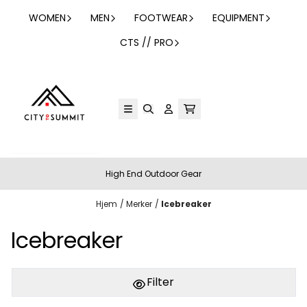
Hopp til innhold
WOMEN
MEN
FOOTWEAR
EQUIPMENT
CTS // PRO
High End Outdoor Gear
Hjem
/
Merker
/
Icebreaker
Icebreaker
Filter